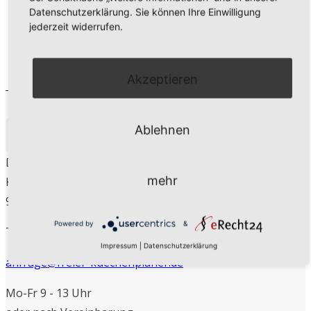
Datenschutzerklärung. Sie können Ihre Einwilligung
Kochen
jederzeit widerrufen.
Diagonalschrank
Akzeptieren
Ablehnen
KONTAKT
Daniel Kreis
mehr
Kirchberg 11
97273 Kürnach
Powered by
&
Tel. 09367 – 9889 473
Impressum
|
Datenschutzerklärung
anfrage@freier-kuechenplaner.de
Mo-Fr 9 - 13 Uhr