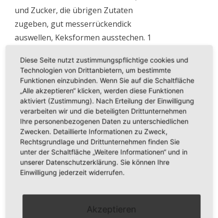
und Zucker, die übrigen Zutaten
zugeben, gut messerrückendick
auswellen, Keksformen ausstechen. 1
Eigelb verquirlen und mit
Diese Seite nutzt zustimmungspflichtige cookies und
Zuckerdekoration nach Wahl verzieren.
Technologien von Drittanbietern, um bestimmte
Bei Mittelhitze lichtgelb backen.
Funktionen einzubinden. Wenn Sie auf die Schaltfläche
„Alle akzeptieren“ klicken, werden diese Funktionen
Hier findet ihr das Video mit Schritt-für-
aktiviert (Zustimmung). Nach Erteilung der Einwilligung
Schritt-Anleitung:
verarbeiten wir und die beteiligten Drittunternehmen
Ihre personenbezogenen Daten zu unterschiedlichen
Zwecken. Detaillierte Informationen zu Zweck,
Rechtsgrundlage und Drittunternehmen finden Sie
unter der Schaltfläche „Weitere Informationen“ und in
unserer Datenschutzerklärung. Sie können Ihre
Einwilligung jederzeit widerrufen.
Akzeptieren