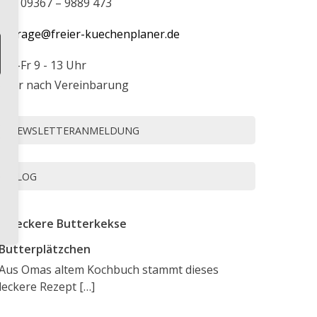
Tel. 09367 – 9889 473
anfrage@freier-kuechenplaner.de
Mo-Fr 9 - 13 Uhr
oder nach Vereinbarung
NEWSLETTERANMELDUNG
BLOG
Butterplätzchen
Aus Omas altem Kochbuch stammt dieses
leckere Rezept
[…]