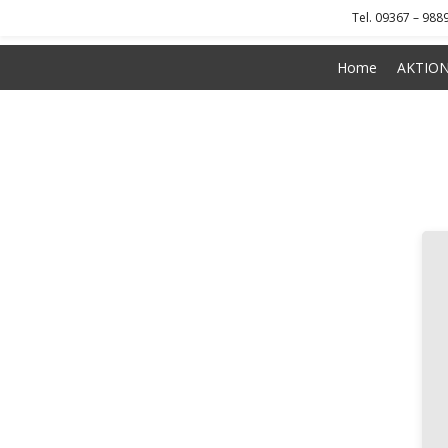
Skip
Tel. 09367 – 988
to
content
Home
AKTIO
Insel 1