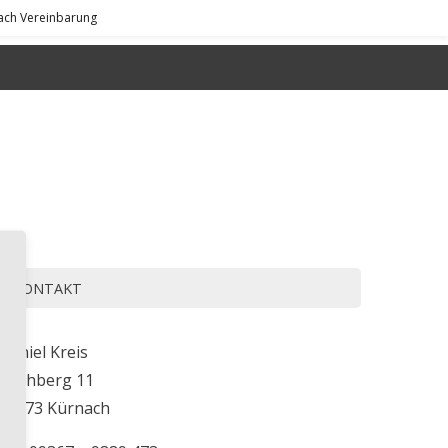
nach Vereinbarung
EIS KÜCHENPLANER
Wiederverkäufer
KONTAKT
Daniel Kreis
Kirchberg 11
97273 Kürnach