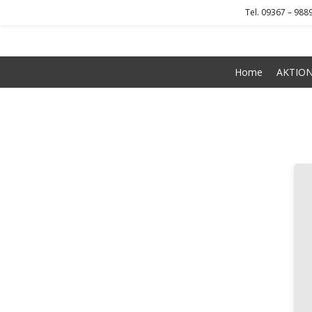
Tel. 09367 – 988
Skip
to
content
Home
AKTIO
kreis-icon-512×512