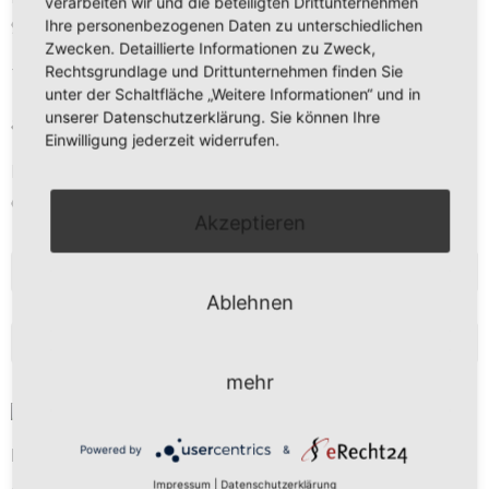
verarbeiten wir und die beteiligten Drittunternehmen
97273 Kürnach
Ihre personenbezogenen Daten zu unterschiedlichen
Zwecken. Detaillierte Informationen zu Zweck,
Rechtsgrundlage und Drittunternehmen finden Sie
Tel. 09367 – 9889 473
unter der Schaltfläche „Weitere Informationen“ und in
unserer Datenschutzerklärung. Sie können Ihre
anfrage@freier-kuechenplaner.de
Einwilligung jederzeit widerrufen.
Mo-Fr 9 - 13 Uhr
oder nach Vereinbarung
Akzeptieren
NEWSLETTERANMELDUNG
Ablehnen
BLOG
mehr
Powered by
&
Butterplätzchen
Aus Omas altem Kochbuch stammt dieses leckere Rezept
Impressum
|
Datenschutzerklärung