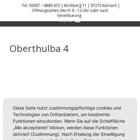
Skip
Tel. 09367 – 9889 473 | Kirchberg 11 | 97273 Kürnach |
to
Öffnungszeiten: Mo-Fr 9 - 13 Uhr oder nach
Vereinbarung
DANIEL KREIS KÜCHENPLANER
content
MENU
Oberthulba 4
Diese Seite nutzt zustimmungspflichtige cookies und
KONTAKT
Technologien von Drittanbietern, um bestimmte
Funktionen einzubinden. Wenn Sie auf die Schaltfläche
„Alle akzeptieren“ klicken, werden diese Funktionen
Daniel Kreis
aktiviert (Zustimmung). Nach Erteilung der Einwilligung
Kirchberg 11