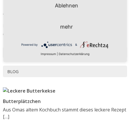
Tel. 09367 – 9889 473
Ablehnen
anfrage@freier-kuechenplaner.de
Mo-Fr 9 - 13 Uhr
mehr
oder nach Vereinbarung
Powered by
&
NEWSLETTERANMELDUNG
Impressum
|
Datenschutzerklärung
BLOG
Butterplätzchen
Aus Omas altem Kochbuch stammt dieses leckere Rezept
[…]