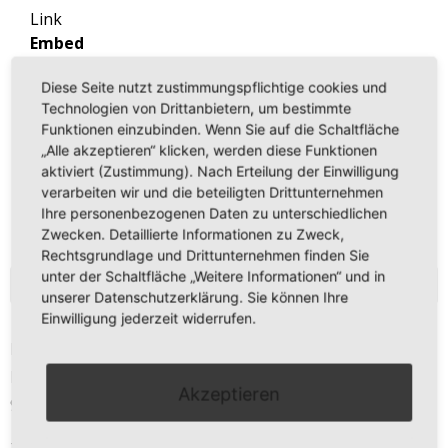
Link
Embed
Copy and paste this HTML code into
Diese Seite nutzt zustimmungspflichtige cookies und
your webpage to embed.
Technologien von Drittanbietern, um bestimmte
Funktionen einzubinden. Wenn Sie auf die Schaltfläche
„Alle akzeptieren“ klicken, werden diese Funktionen
aktiviert (Zustimmung). Nach Erteilung der Einwilligung
verarbeiten wir und die beteiligten Drittunternehmen
Ihre personenbezogenen Daten zu unterschiedlichen
Zwecken. Detaillierte Informationen zu Zweck,
Rechtsgrundlage und Drittunternehmen finden Sie
unter der Schaltfläche „Weitere Informationen“ und in
KONTAKT
unserer Datenschutzerklärung. Sie können Ihre
Einwilligung jederzeit widerrufen.
Daniel Kreis
Kirchberg 11
Akzeptieren
97273 Kürnach