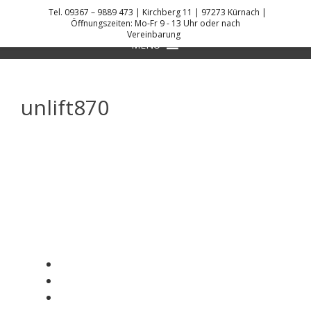
Skip
Tel. 09367 – 9889 473 | Kirchberg 11 | 97273 Kürnach |
to
Öffnungszeiten: Mo-Fr 9 - 13 Uhr oder nach
Vereinbarung
DANIEL KREIS KÜCHENPLANER
content
MENU
unlift870