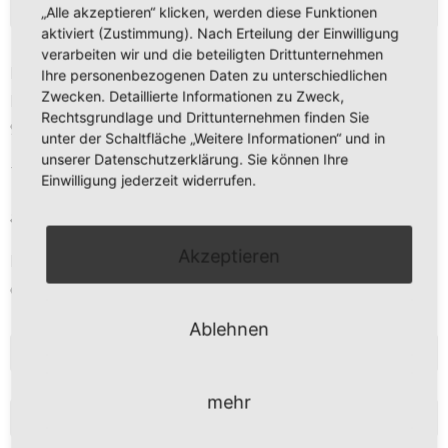
KONTAKT
„Alle akzeptieren“ klicken, werden diese Funktionen
aktiviert (Zustimmung). Nach Erteilung der Einwilligung
verarbeiten wir und die beteiligten Drittunternehmen
Daniel Kreis
Ihre personenbezogenen Daten zu unterschiedlichen
Zwecken. Detaillierte Informationen zu Zweck,
Kirchberg 11
Rechtsgrundlage und Drittunternehmen finden Sie
97273 Kürnach
unter der Schaltfläche „Weitere Informationen“ und in
unserer Datenschutzerklärung. Sie können Ihre
Tel. 09367 – 9889 473
Einwilligung jederzeit widerrufen.
anfrage@freier-kuechenplaner.de
Akzeptieren
Mo-Fr 9 - 13 Uhr
oder nach Vereinbarung
Ablehnen
NEWSLETTERANMELDUNG
mehr
BLOG