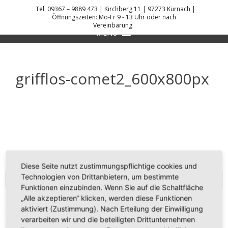
Skip
Tel. 09367 – 9889 473 | Kirchberg 11 | 97273 Kürnach |
to
Öffnungszeiten: Mo-Fr 9 - 13 Uhr oder nach
Vereinbarung
DANIEL KREIS KÜCHENPLANER
content
MENU
grifflos-comet2_600x800px
Diese Seite nutzt zustimmungspflichtige cookies und
Technologien von Drittanbietern, um bestimmte
KONTAKT
Funktionen einzubinden. Wenn Sie auf die Schaltfläche
„Alle akzeptieren“ klicken, werden diese Funktionen
aktiviert (Zustimmung). Nach Erteilung der Einwilligung
Daniel Kreis
verarbeiten wir und die beteiligten Drittunternehmen
Kirchberg 11