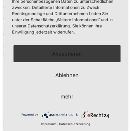
Ihre personenbezogenen Daten zu unterschiedlichen
97273 Kürnach
Zwecken. Detaillierte Informationen zu Zweck,
Rechtsgrundlage und Drittunternehmen finden Sie
unter der Schaltfläche „Weitere Informationen“ und in
Tel. 09367 – 9889 473
unserer Datenschutzerklärung. Sie können Ihre
Einwilligung jederzeit widerrufen.
anfrage@freier-kuechenplaner.de
Mo-Fr 9 - 13 Uhr
Akzeptieren
oder nach Vereinbarung
NEWSLETTERANMELDUNG
Ablehnen
BLOG
mehr
Butterplätzchen
Powered by
&
Aus Omas altem Kochbuch stammt dieses leckere Rezept
Impressum
|
Datenschutzerklärung
[…]