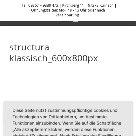
Skip
Tel. 09367 – 9889 473 | Kirchberg 11 | 97273 Kürnach |
to
Öffnungszeiten: Mo-Fr 9 - 13 Uhr oder nach
Vereinbarung
DANIEL KREIS KÜCHENPLANER
content
MENU
structura-
klassisch_600x800px
Diese Seite nutzt zustimmungspflichtige cookies und
Technologien von Drittanbietern, um bestimmte
KONTAKT
Funktionen einzubinden. Wenn Sie auf die Schaltfläche
„Alle akzeptieren“ klicken, werden diese Funktionen
aktiviert (Zustimmung). Nach Erteilung der Einwilligung