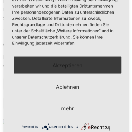
Daniel Kreis
verarbeiten wir und die beteiligten Drittunternehmen
Kirchberg 11
Ihre personenbezogenen Daten zu unterschiedlichen
97273 Kürnach
Zwecken. Detaillierte Informationen zu Zweck,
Rechtsgrundlage und Drittunternehmen finden Sie
Tel. 09367 – 9889 473
unter der Schaltfläche „Weitere Informationen“ und in
unserer Datenschutzerklärung. Sie können Ihre
Einwilligung jederzeit widerrufen.
anfrage@freier-kuechenplaner.de
Mo-Fr 9 - 13 Uhr
oder nach Vereinbarung
Akzeptieren
NEWSLETTERANMELDUNG
Ablehnen
BLOG
mehr
Powered by
&