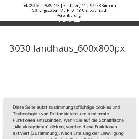
Skip
Tel. 09367 – 9889 473 | Kirchberg 11 | 97273 Kürnach |
to
Öffnungszeiten: Mo-Fr 9 - 13 Uhr oder nach
Vereinbarung
DANIEL KREIS KÜCHENPLANER
content
MENU
3030-landhaus_600x800px
Diese Seite nutzt zustimmungspflichtige cookies und
KONTAKT
Technologien von Drittanbietern, um bestimmte
Funktionen einzubinden. Wenn Sie auf die Schaltfläche
„Alle akzeptieren“ klicken, werden diese Funktionen
Daniel Kreis
aktiviert (Zustimmung). Nach Erteilung der Einwilligung
Kirchberg 11