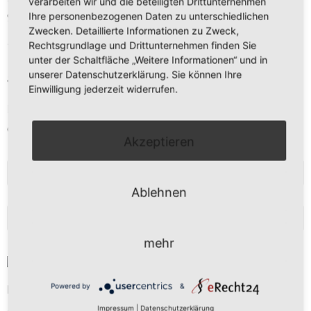
verarbeiten wir und die beteiligten Drittunternehmen
97273 Kürnach
Ihre personenbezogenen Daten zu unterschiedlichen
Zwecken. Detaillierte Informationen zu Zweck,
Rechtsgrundlage und Drittunternehmen finden Sie
Tel. 09367 – 9889 473
unter der Schaltfläche „Weitere Informationen“ und in
unserer Datenschutzerklärung. Sie können Ihre
anfrage@freier-kuechenplaner.de
Einwilligung jederzeit widerrufen.
Mo-Fr 9 - 13 Uhr
oder nach Vereinbarung
Akzeptieren
NEWSLETTERANMELDUNG
Ablehnen
BLOG
mehr
Powered by
&
Butterplätzchen
Aus Omas altem Kochbuch stammt dieses leckere Rezept
Impressum
|
Datenschutzerklärung