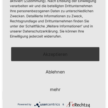
aktiviert (Zustimmung). Nach Erteilung der Einwilligung
verarbeiten wir und die beteiligten Drittunternehmen
GRIFFLOSE KÜCHE „COMET GL“
Ihre personenbezogenen Daten zu unterschiedlichen
Zwecken. Detaillierte Informationen zu Zweck,
Rechtsgrundlage und Drittunternehmen finden Sie
unter der Schaltfläche „Weitere Informationen“ und in
GRIFFLOSE KÜCHE „INOX GL“
unserer Datenschutzerklärung. Sie können Ihre
Einwilligung jederzeit widerrufen.
GRIFFLOSE KÜCHE „LUMOS GL“
Akzeptieren
Ablehnen
mehr
KONTAKT
Powered by
&