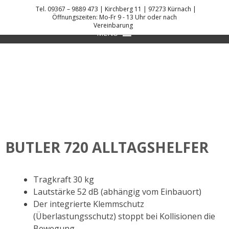
Skip
Tel. 09367 – 9889 473 | Kirchberg 11 | 97273 Kürnach |
to
Öffnungszeiten: Mo-Fr 9 - 13 Uhr oder nach
Vereinbarung
DANIEL KREIS KÜCHENPLANER
content
MENU
BUTLER 720 ALLTAGSHELFER
Tragkraft 30 kg
Lautstärke 52 dB (abhängig vom Einbauort)
Der integrierte Klemmschutz
(Überlastungsschutz) stoppt bei Kollisionen die
Bewegung